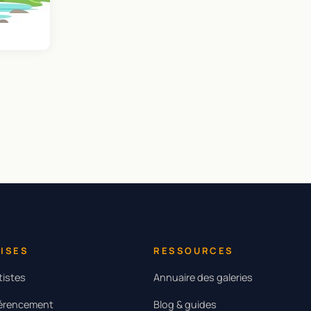
ISES
RESSOURCES
tistes
Annuaire des galeries
férencement
Blog & guides