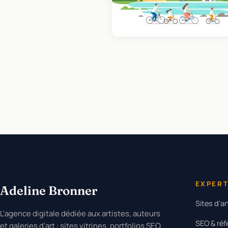
EXPERT
Adeline Bronner
Sites d'ar
L'agence digitale dédiée aux artistes, auteurs
SEO & ré
et galeries d'art : sites vitrines, portfolios SEO,