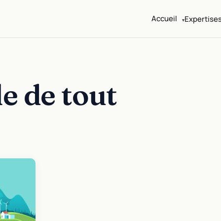
Accueil
Expertise
Sites d'artistes
Portfolio, boutique, SEO, newsletter
le de tout
Marketing auteurs
Newsletter, ads, landing livre
IA pour créateurs
Workflow éthique, formation, setup