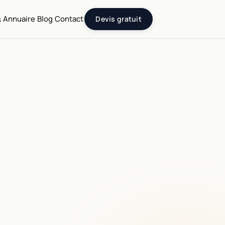
Annuaire
Blog
Contact
s
Devis gratuit
SEO & référencement
Audit, Schema Artwork, SEO local
Galeries & musées
Visite virtuelle, CRM, billetterie
Design éditorial
Logo, charte, supports imprimés