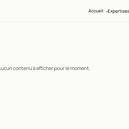
Accueil
Expertise
Sites d'artistes
Portfolio, boutique, SEO, newsletter
Marketing auteurs
Newsletter, ads, landing livre
ucun contenu à afficher pour le moment.
IA pour créateurs
Workflow éthique, formation, setup