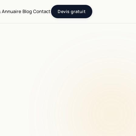
Annuaire
Blog
Contact
s
Devis gratuit
SEO & référencement
Audit, Schema Artwork, SEO local
Galeries & musées
Visite virtuelle, CRM, billetterie
Design éditorial
Logo, charte, supports imprimés